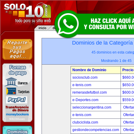
Dominios de la Categoría
45 dominios en esta categ
Mostrando 1 de 45
Nombre de Dominio
Precio
sociosclub.com
$660.
e-tenis.com
$650.
remerasdefutbol.com
$600.
e-Deportes.com
$559.
seleccionargentina.com
Oferta
e-tenis.com
Oferta
clubciclista.com
Oferta
gestiondecompetencias.com
Oferta