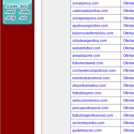
zonatuerca.com
Oferta
cadenadeportiva.com
Oferta
zonapesquera.com
Oferta
ajedrezargentino.com
Oferta
baloncestofemenino.com
Oferta
rallydeargentina.com
Oferta
webdefutbol.com
Oferta
areadeporte.com
Oferta
futbolenlaweb.com
Oferta
cochesdecompeticion.com
Oferta
eventosbarcelona.com
Oferta
deporteamateur.com
Oferta
futbolplayero.com
Oferta
seleccionmexico.com
Oferta
pescaprofesional.com
Oferta
futbolistaprofesional.com
Oferta
sectordeportes.com
Oferta
guiadebuceo.com
Oferta