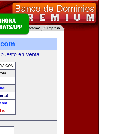
.com
 puesto en Venta
RA.COM
.com
les
erta!
.com
tas