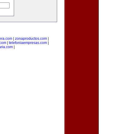
era.com
|
zonaproductos.com
|
.com
|
telefoniaempresas.com
|
aria.com
|