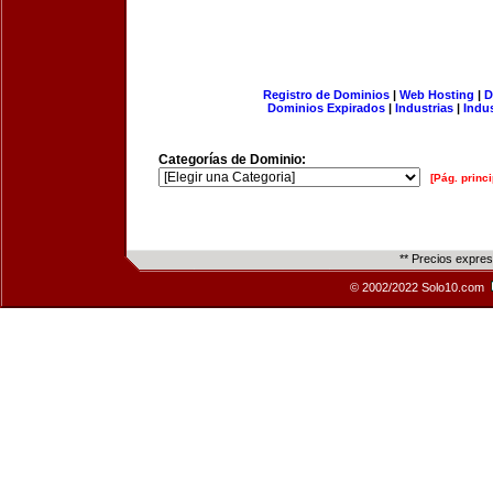
Registro de Dominios
|
Web Hosting
|
D
Dominios Expirados
|
Industrias
|
Indu
Categorías de Dominio:
[Pág. princi
** Precios expre
© 2002/2022 Solo10.com