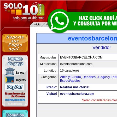
eventosbarcelo
Vendido!
Mayusculas:
EVENTOSBARCELONA.COM
Minusculas:
eventosbarcelona.com
Longitud:
16 caracteres
Categorias:
Artes y Cultura
,
Deportes
,
Juegos y Entr
EspectÃ¡culos
Precio:
Realizar una oferta!
Visitar!
eventosbarcelona.com
Serán consideradas ofer