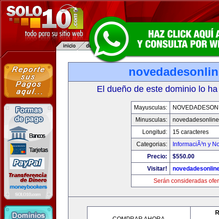
novedadesonli
El dueño de este dominio lo ha
Mayusculas:
NOVEDADESON
Minusculas:
novedadesonlin
Longitud:
15 caracteres
Categorias:
InformaciÃ³n y No
Precio:
$550.00
Visitar!
novedadesonlin
Serán consideradas ofer
R