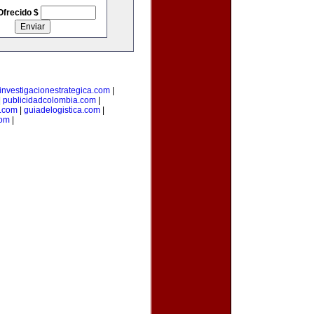
Ofrecido $
investigacionestrategica.com
|
|
publicidadcolombia.com
|
.com
|
guiadelogistica.com
|
com
|