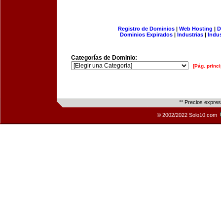
Registro de Dominios
|
Web Hosting
|
D
Dominios Expirados
|
Industrias
|
Indu
Categorías de Dominio:
[Pág. princi
** Precios expre
© 2002/2022 Solo10.com