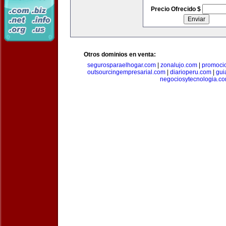
Precio Ofrecido $
Otros dominios en venta:
segurosparaelhogar.com
|
zonalujo.com
|
promoci
outsourcingempresarial.com
|
diarioperu.com
|
gui
negociosytecnologia.c