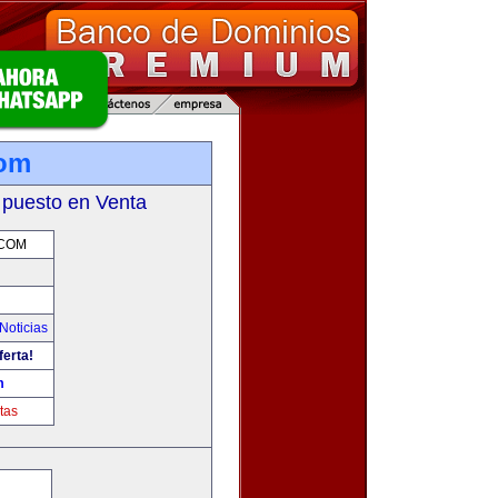
com
 puesto en Venta
.COM
Noticias
ferta!
m
tas