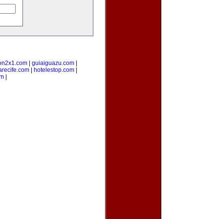
on2x1.com
|
guiaiguazu.com
|
arecife.com
|
hotelestop.com
|
om
|