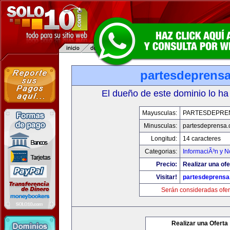
partesdeprens
El dueño de este dominio lo ha
Mayusculas:
PARTESDEPRE
Minusculas:
partesdeprensa
Longitud:
14 caracteres
Categorias:
InformaciÃ³n y N
Precio:
Realizar una ofe
Visitar!
partesdeprens
Serán consideradas ofer
Realizar una Oferta