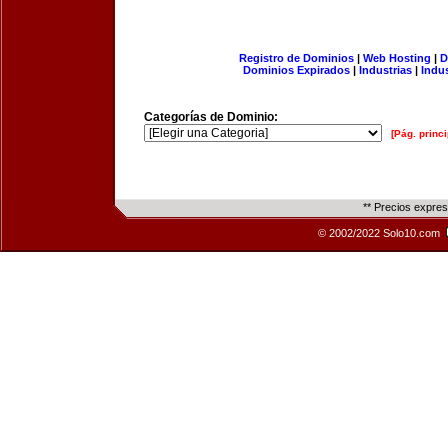
Registro de Dominios
|
Web Hosting
|
D
Dominios Expirados
|
Industrias
|
Indu
Categorías de Dominio:
[Pág. princi
** Precios expre
© 2002/2022 Solo10.com