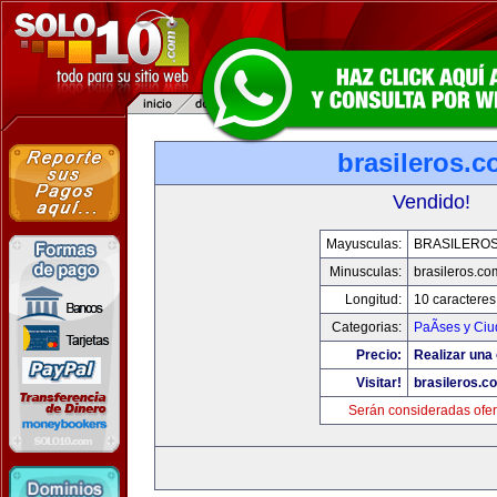
brasileros.
Vendido!
Mayusculas:
BRASILERO
Minusculas:
brasileros.co
Longitud:
10 caracteres
Categorias:
PaÃ­ses y Ci
Precio:
Realizar una 
Visitar!
brasileros.c
Serán consideradas ofer