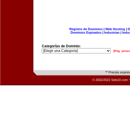
Registro de Dominios
|
Web Hosting
|
D
Dominios Expirados
|
Industrias
|
Indu
Categorías de Dominio:
[Pág. princi
** Precios expre
© 2002/2022 Solo10.com