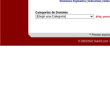
Dominios Expirados
|
Industrias
|
Indu
Categorías de Dominio:
[Pág. princi
** Precios expre
© 2002/2022 Solo10.com