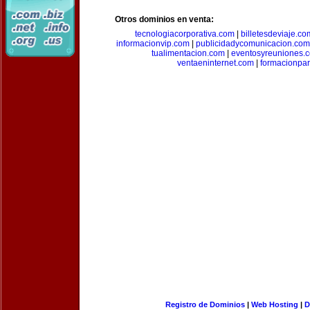
Otros dominios en venta:
tecnologiacorporativa.com
|
billetesdeviaje.co
informacionvip.com
|
publicidadycomunicacion.com
tualimentacion.com
|
eventosyreuniones.
ventaeninternet.com
|
formacionpa
Registro de Dominios
|
Web Hosting
|
D