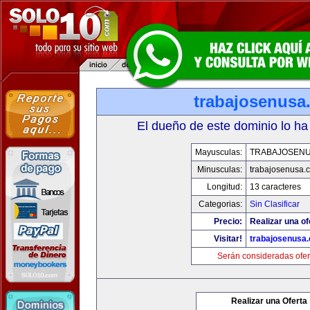
trabajosenusa
El dueño de este dominio lo ha
Mayusculas:
TRABAJOSEN
Minusculas:
trabajosenusa.
Longitud:
13 caracteres
Categorias:
Sin Clasificar
Precio:
Realizar una of
Visitar!
trabajosenusa
Serán consideradas ofer
Realizar una Oferta