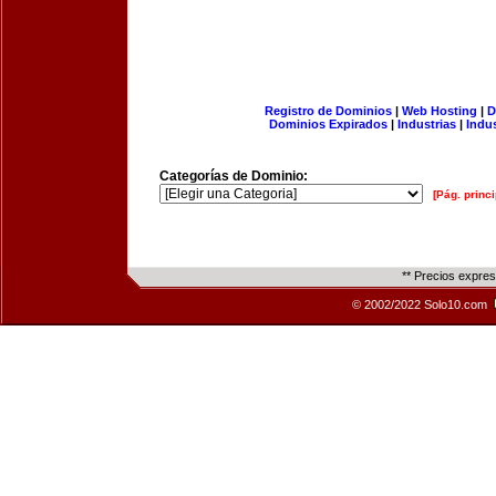
Registro de Dominios
|
Web Hosting
|
D
Dominios Expirados
|
Industrias
|
Indu
Categorías de Dominio:
[Pág. princi
** Precios expre
© 2002/2022 Solo10.com