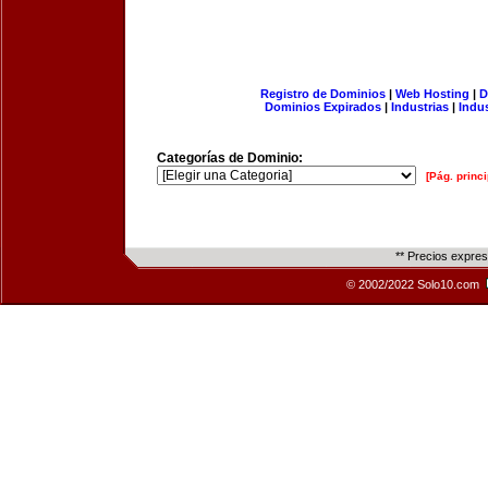
Registro de Dominios
|
Web Hosting
|
D
Dominios Expirados
|
Industrias
|
Indu
Categorías de Dominio:
[Pág. princi
** Precios expre
© 2002/2022 Solo10.com