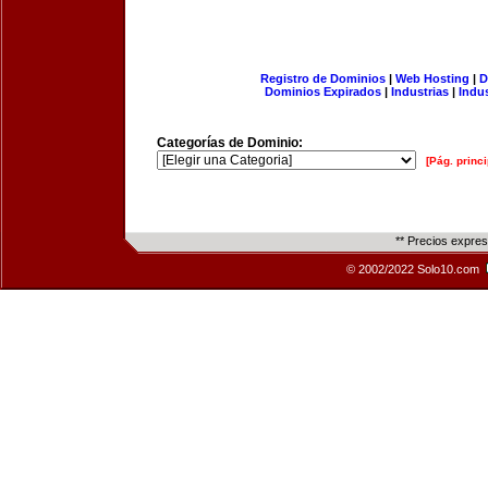
Registro de Dominios
|
Web Hosting
|
D
Dominios Expirados
|
Industrias
|
Indu
Categorías de Dominio:
[Pág. princi
** Precios expre
© 2002/2022 Solo10.com