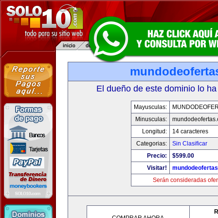
mundodeoferta
El dueño de este dominio lo ha
Mayusculas:
MUNDODEOFER
Minusculas:
mundodeofertas
Longitud:
14 caracteres
Categorias:
Sin Clasificar
Precio:
$599.00
Visitar!
mundodeoferta
Serán consideradas ofer
R