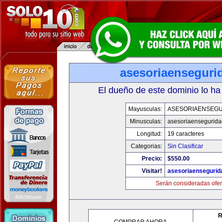
asesoriaenseguri
El dueño de este dominio lo ha
Mayusculas:
ASESORIAENSEG
Minusculas:
asesoriaensegurid
Longitud:
19 caracteres
Categorias:
Sin Clasificar
Precio:
$550.00
Visitar!
asesoriaenseguri
Serán consideradas ofer
R