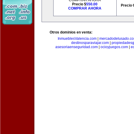
COMPRAR AHORA
Precio $
550.00
Precio 
COMPRAR AHORA
Otros dominios en venta:
InmueblesValencia.com
|
mercadodelusado.c
destinosparaviajar.com
|
propiedadesg
asesoriaenseguridad.com
|
ocioyjuegos.com
|
e