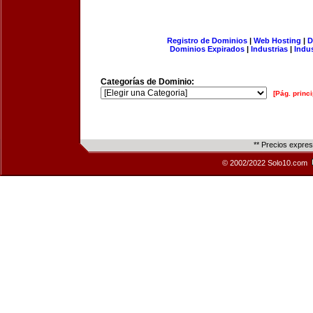
Registro de Dominios
|
Web Hosting
|
D
Dominios Expirados
|
Industrias
|
Indu
Categorías de Dominio:
[Pág. princi
** Precios expre
© 2002/2022 Solo10.com