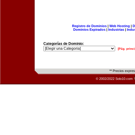
Registro de Dominios
|
Web Hosting
|
D
Dominios Expirados
|
Industrias
|
Indu
Categorías de Dominio:
[Pág. princi
** Precios expre
© 2002/2022 Solo10.com