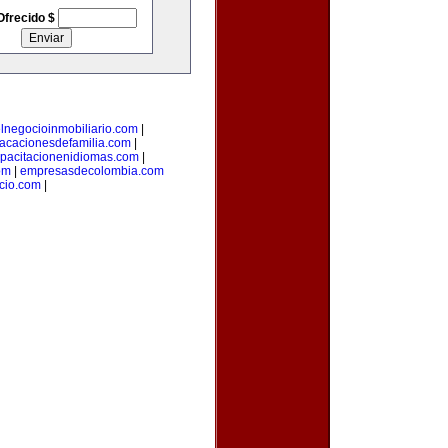
Ofrecido $
lnegocioinmobiliario.com
|
acacionesdefamilia.com
|
pacitacionenidiomas.com
|
om
|
empresasdecolombia.com
cio.com
|