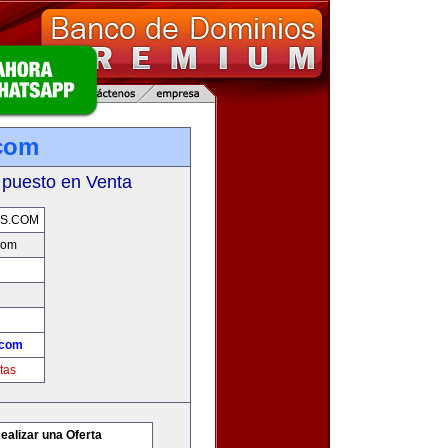
com
 puesto en Venta
S.COM
com
.com
tas
ealizar una Oferta