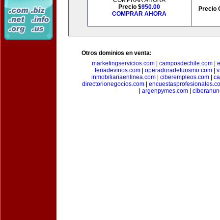
COMPRAR AHORA
Precio $
950.00
Precio 
COMPRAR AHORA
Otros dominios en venta:
marketingservicios.com
|
camposdechile.com
|
e
feriadevinos.com
|
operadoradeturismo.com
|
v
inmobiliariaenlinea.com
|
ciberempleos.com
|
ca
directorionegocios.com
|
encuestasprofesionales.c
|
argenpymes.com
|
ciberanun