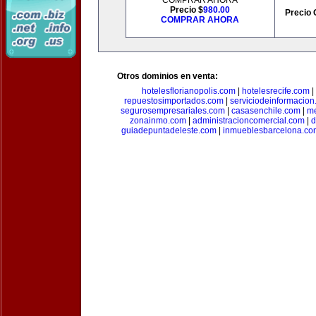
COMPRAR AHORA
Precio $
980.00
Precio 
COMPRAR AHORA
Otros dominios en venta:
hotelesflorianopolis.com
|
hotelesrecife.com
|
repuestosimportados.com
|
serviciodeinformacio
segurosempresariales.com
|
casasenchile.com
|
me
zonainmo.com
|
administracioncomercial.com
|
d
guiadepuntadeleste.com
|
inmueblesbarcelona.co