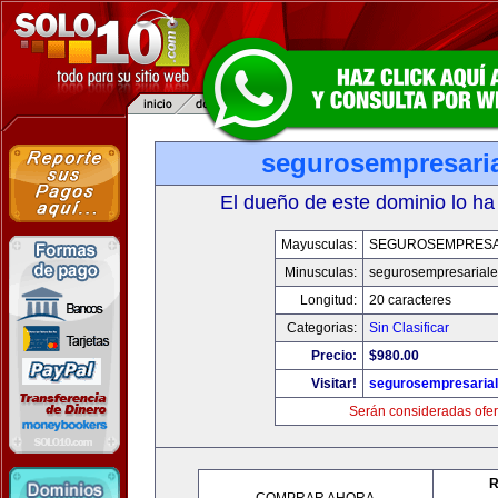
segurosempresari
El dueño de este dominio lo ha
Mayusculas:
SEGUROSEMPRESA
Minusculas:
segurosempresarial
Longitud:
20 caracteres
Categorias:
Sin Clasificar
Precio:
$980.00
Visitar!
segurosempresaria
Serán consideradas ofer
R