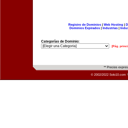
Registro de Dominios
|
Web Hosting
|
D
Dominios Expirados
|
Industrias
|
Indu
Categorías de Dominio:
[Pág. princi
** Precios expre
© 2002/2022 Solo10.com