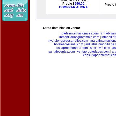
COMPRAR AHORA
Precio $
550.00
Precio 
COMPRAR AHORA
Otros dominios en venta:
hotelesinternacionales.com
|
inmobiliar
inmobiliariasguatemala.com
|
inmobiliar
inversionesydesarrollos.com
|
marcainternacion
hotelescozumel.com
|
industriainmobiliaria
saltapropiedades.com
|
sociosvip.com
|
as
santafeventas.com
|
ventapropiedades.com
|
ar
consultaporinternet.co