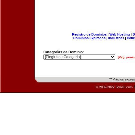
Registro de Dominios
|
Web Hosting
|
D
Dominios Expirados
|
Industrias
|
Indu
Categorías de Dominio:
[Pág. princi
** Precios expre
© 2002/2022 Solo10.com