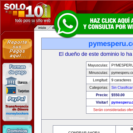
pymesperu.
El dueño de este dominio lo ha
Mayusculas:
PYMESPER
Minusculas:
pymesperu.
Longitud:
9 caracteres
Categorias:
Sin Clasificar
Precio:
$550.00
Visitar!
pymesperu.
Serán consideradas ofer
R