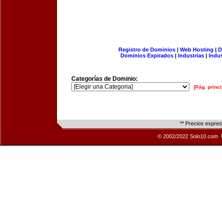
Registro de Dominios
|
Web Hosting
|
D
Dominios Expirados
|
Industrias
|
Indu
Categorías de Dominio:
[Pág. princi
** Precios expre
© 2002/2022 Solo10.com