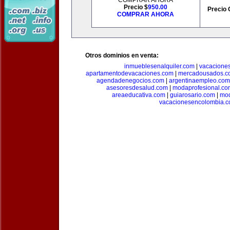
COMPRAR AHORA
Precio $
950.00
Precio 
COMPRAR AHORA
Otros dominios en venta:
inmueblesenalquiler.com
|
vacacione
apartamentodevacaciones.com
|
mercadousados.c
agendadenegocios.com
|
argentinaempleo.com
asesoresdesalud.com
|
modaprofesional.co
areaeducativa.com
|
guiarosario.com
|
mod
vacacionesencolombia.