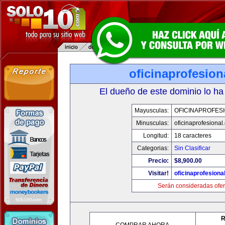
oficinaprofesio
El dueño de este dominio lo ha
Mayusculas:
OFICINAPROFES
Minusculas:
oficinaprofesional
Longitud:
18 caracteres
Categorias:
Sin Clasificar
Precio:
$8,900.00
Visitar!
oficinaprofesiona
Serán consideradas ofer
R