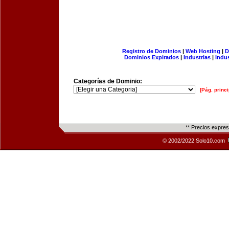
Registro de Dominios
|
Web Hosting
|
D
Dominios Expirados
|
Industrias
|
Indu
Categorías de Dominio:
[Pág. princi
** Precios expre
© 2002/2022 Solo10.com