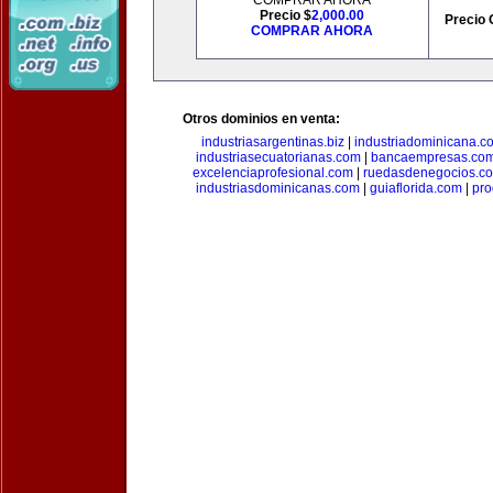
COMPRAR AHORA
Precio $
2,000.00
Precio 
COMPRAR AHORA
Otros dominios en venta:
industriasargentinas.biz
|
industriadominicana.c
industriasecuatorianas.com
|
bancaempresas.co
excelenciaprofesional.com
|
ruedasdenegocios.c
industriasdominicanas.com
|
guiaflorida.com
|
pro