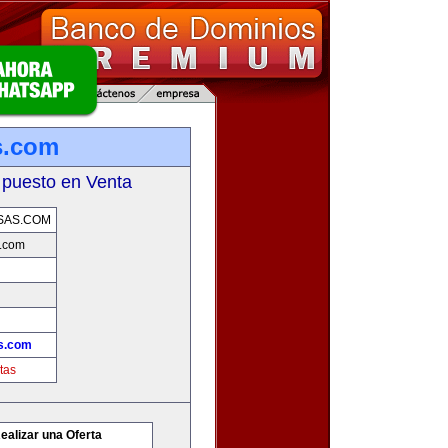
s.com
 puesto en Venta
SAS.COM
.com
s.com
tas
ealizar una Oferta