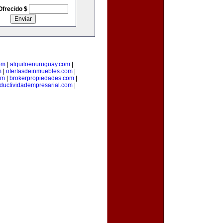
Ofrecido $
om
|
alquiloenuruguay.com
|
m
|
ofertasdeinmuebles.com
|
om
|
brokerpropiedades.com
|
ductividadempresarial.com
|