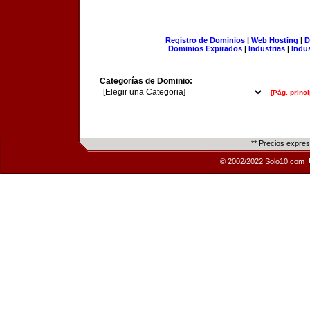
Registro de Dominios
|
Web Hosting
|
D
Dominios Expirados
|
Industrias
|
Indu
Categorías de Dominio:
[Pág. princi
** Precios expre
© 2002/2022 Solo10.com