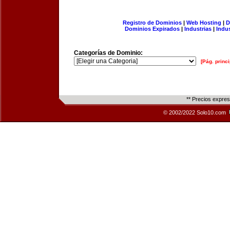
Registro de Dominios
|
Web Hosting
|
D
Dominios Expirados
|
Industrias
|
Indu
Categorías de Dominio:
[Pág. princi
** Precios expre
© 2002/2022 Solo10.com