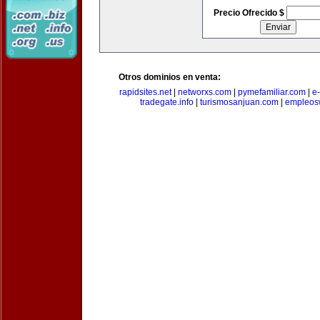
Precio Ofrecido $
Otros dominios en venta:
rapidsites.net
|
networxs.com
|
pymefamiliar.com
|
e
tradegate.info
|
turismosanjuan.com
|
empleos