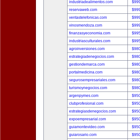
industriadealimentos.com
$99
reservaweb.com
$99
ventastelefonicas.com
$99
vinosmendoza.com
$99
finanzasyeconomia.com
$99
industriasculturales.com
$99
agroinversiones.com
$98
estrategiadenegocios.com
$98
gestiondemarca.com
$98
portalmedicina.com
$98
segurosempresariales.com
$98
turismoynegocios.com
$98
argenpymes.com
$95
clubprofesional.com
$95
estrategiasdenegocios.com
$95
expoempresarial.com
$95
guiamontevideo.com
$95
guiarosario.com
$95