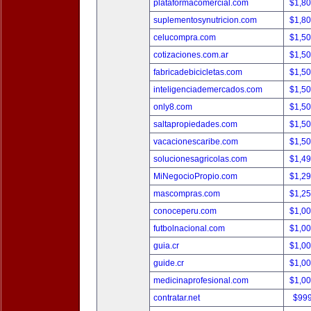
plataformacomercial.com
$1,8
suplementosynutricion.com
$1,8
celucompra.com
$1,5
cotizaciones.com.ar
$1,5
fabricadebicicletas.com
$1,5
inteligenciademercados.com
$1,5
only8.com
$1,5
saltapropiedades.com
$1,5
vacacionescaribe.com
$1,5
solucionesagricolas.com
$1,4
MiNegocioPropio.com
$1,2
mascompras.com
$1,2
conoceperu.com
$1,0
futbolnacional.com
$1,0
guia.cr
$1,0
guide.cr
$1,0
medicinaprofesional.com
$1,0
contratar.net
$99