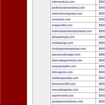
infomendoza.com
$95
profesionalesenlinea.com
$95
seleccionuruguaya.com
$95
zonainmo.com
$95
empleo365.com
$90
entrenamientoempresarial.com
$90
almademujer.com
$89
creatujuego.com
$89
hostingparaempresas.com
$89
asesoresdeviajes.com
$89
fabricadegolosinas.com
$89
muysaludable.com
$89
infoviajeros.com
$88
clubdeapuestas.com
$85
formacion365.com
$85
mercadoagrario.com
$85
saberinvertir.com
$85
guiadeproveedores.com
$80