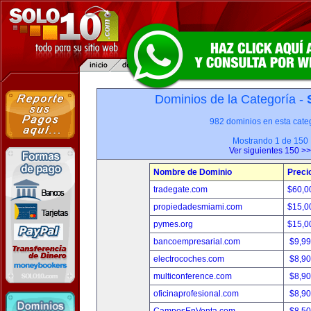
Dominios de la Categoría -
982 dominios en esta categ
Mostrando 1 de 150
Ver siguientes 150 >>
Nombre de Dominio
Preci
tradegate.com
$60,0
propiedadesmiami.com
$15,0
pymes.org
$15,0
bancoempresarial.com
$9,9
electrocoches.com
$8,9
multiconference.com
$8,9
oficinaprofesional.com
$8,9