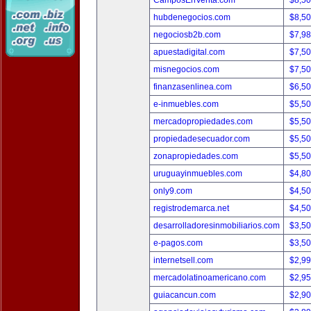
CamposEnVenta.com
$8,5
hubdenegocios.com
$8,5
negociosb2b.com
$7,9
apuestadigital.com
$7,5
misnegocios.com
$7,5
finanzasenlinea.com
$6,5
e-inmuebles.com
$5,5
mercadopropiedades.com
$5,5
propiedadesecuador.com
$5,5
zonapropiedades.com
$5,5
uruguayinmuebles.com
$4,8
only9.com
$4,5
registrodemarca.net
$4,5
desarrolladoresinmobiliarios.com
$3,5
e-pagos.com
$3,5
internetsell.com
$2,9
mercadolatinoamericano.com
$2,9
guiacancun.com
$2,9