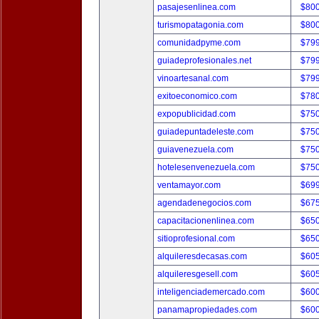
pasajesenlinea.com
$80
turismopatagonia.com
$80
comunidadpyme.com
$79
guiadeprofesionales.net
$79
vinoartesanal.com
$79
exitoeconomico.com
$78
expopublicidad.com
$75
guiadepuntadeleste.com
$75
guiavenezuela.com
$75
hotelesenvenezuela.com
$75
ventamayor.com
$69
agendadenegocios.com
$67
capacitacionenlinea.com
$65
sitioprofesional.com
$65
alquileresdecasas.com
$60
alquileresgesell.com
$60
inteligenciademercado.com
$60
panamapropiedades.com
$60