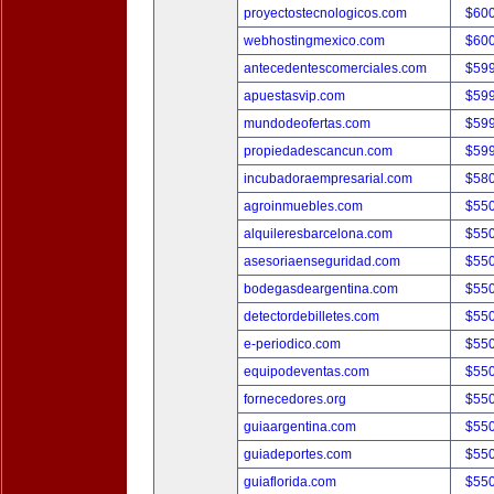
proyectostecnologicos.com
$60
webhostingmexico.com
$60
antecedentescomerciales.com
$59
apuestasvip.com
$59
mundodeofertas.com
$59
propiedadescancun.com
$59
incubadoraempresarial.com
$58
agroinmuebles.com
$55
alquileresbarcelona.com
$55
asesoriaenseguridad.com
$55
bodegasdeargentina.com
$55
detectordebilletes.com
$55
e-periodico.com
$55
equipodeventas.com
$55
fornecedores.org
$55
guiaargentina.com
$55
guiadeportes.com
$55
guiaflorida.com
$55