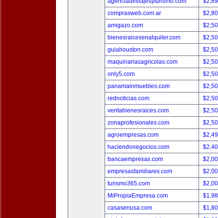
agenciadeviajesyturismo.com
$2,8
comprasweb.com.ar
$2,8
amigazo.com
$2,5
bienesraicesenalquiler.com
$2,5
guiahouston.com
$2,5
maquinariasagricolas.com
$2,5
only5.com
$2,5
panamainmuebles.com
$2,5
rednoticias.com
$2,5
ventabienesraices.com
$2,5
zonaprofesionales.com
$2,5
agroempresas.com
$2,4
haciendonegocios.com
$2,4
bancaempresas.com
$2,0
empresasfamiliares.com
$2,0
turismo365.com
$2,0
MiPropiaEmpresa.com
$1,9
casasenusa.com
$1,8